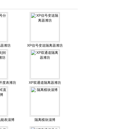
配器潍坊
XP信号变送隔离器潍坊
|开度表潍坊
XP双通道隔离器潍坊
流电能表淄博
隔离模块淄博