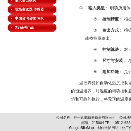
输入输出模块
①
输入类型：
明确所用传
现场变送器/传感器
中国台湾台技TAIK
②
控制精度：
根
XS系列产品
③
输出方式：
根
或模拟量输出。
④
控制算法：
对
⑤
尺寸与安装：
⑥
附加功能：
是
温控表犹如自动化温度控制
的恒温培养，对温度的精确控制
策和可靠的执行，将无形的温度
公司名称：苏州迅鹏仪器仪表有限公司 公司地址:
邮编：
215004
TEL：
0512-68
GoogleSiteMap
制作维护网站：
化工