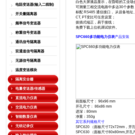
白色大屏液晶显示，在昏暗的工业场
电阻变送器(输入二线制)
可测量三相交流电路中多达
30
个参数
标配
RS485
通信接口，
从设备地址
开关量隔离器
CT, PT
变比可任意设置；
拔插式端正，易于接线；
频率信号变送器
免费下载上位机调试软件。
称重信号变送器
SPC660多功能电力仪表
产品安装
通讯信号隔离器
双通道信号隔离器
无源信号隔离器
温度变送模块
隔离安全栅
电量变送器/传感器
直流电力仪表
前面板尺寸：
96x96 mm
开孔尺寸：
86x86 mm
交流电力仪表
进深：
80mm
智能数显仪表
净重：
350g
其它系列规格尺寸
无纸记录仪
SPC620 （
面板尺寸
72x72mm
，开
SPC630 （
面板尺寸
80x80mm,
开孔