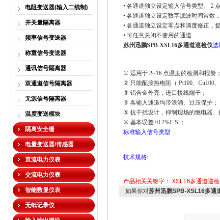
•
各通道独立设定输入信号类型、
2
电阻变送器(输入二线制)
•
各通道独立设定数字滤波时间常数
开关量隔离器
•
各通道独立设定零点和满度修正，
•
可任意关闭不使用的通道
频率信号变送器
苏州迅鹏SPB-XSL16多通道巡检仪
选
称重信号变送器
通讯信号隔离器
①
适用于
2~16
点温度的检测和报警
②
只能配接热电阻（
Pt100
、
Cu100
、
双通道信号隔离器
③
铝合金外壳，进口接线端子；
无源信号隔离器
④
各输入通道均带浪涌、过压保护；
⑤
抗干扰设计，抑制现场的继电器、
温度变送模块
⑥
基本误差
±0.2%F·S
；
隔离安全栅
标准输入信号类型
电量变送器/传感器
技术规格
:
直流电力仪表
交流电力仪表
产品相关关键字：
XSL16多通道巡
智能数显仪表
如果你对
苏州迅鹏SPB-XSL16多
无纸记录仪