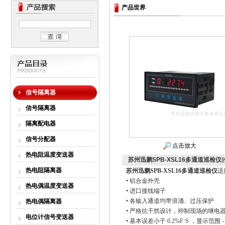
产品世界
信号隔离器
信号隔离器
隔离配电器
信号分配器
点击放大
热电阻温度变送器
苏州迅鹏SPB-XSL16多通道巡检仪
热电阻隔离器
苏州迅鹏SPB-XSL16多通道巡检仪
适
•
铝合金外壳
热电偶温度变送器
•
进口接线端子
•
各输入通道均带浪涌、过压保护
热电偶隔离器
•
严格抗干扰设计，抑制现场的继电
电位计信号变送器
•
基本误差小于
0.2%F·S
，显示范围
-