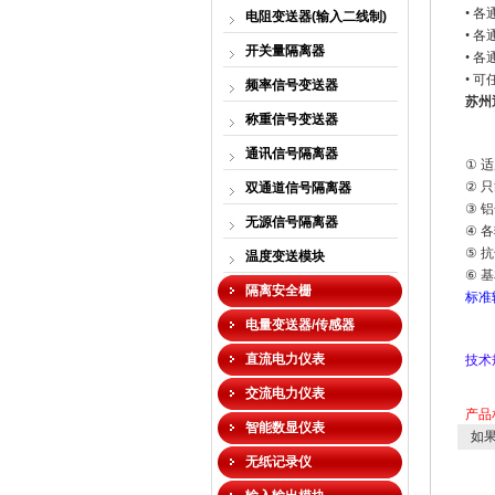
•
各
电阻变送器(输入二线制)
•
各
开关量隔离器
•
各
•
可
频率信号变送器
苏州
称重信号变送器
通讯信号隔离器
①
适
②
只
双通道信号隔离器
③
铝
无源信号隔离器
④
各
⑤
抗
温度变送模块
⑥
基
隔离安全栅
标准
电量变送器/传感器
直流电力仪表
技术
交流电力仪表
产品
智能数显仪表
如果
无纸记录仪