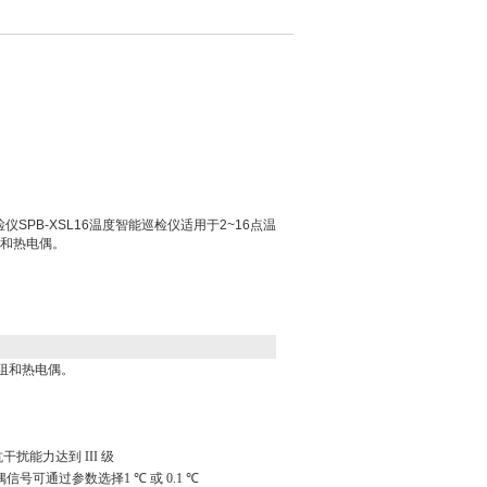
检仪SPB-XSL16温度智能巡检仪适用于2~16点温
和热电偶。
阻和热电偶。
抗干扰能力达到
III
级
偶信号可通过参数选择
1
℃
或
0.1
℃