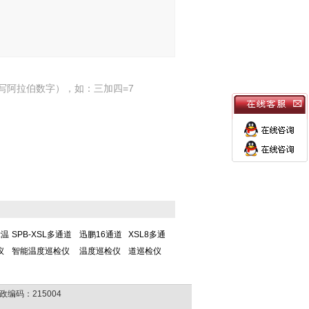
写阿拉伯数字），如：三加四=7
示温
SPB-XSL多通道
迅鹏16通道
XSL8多通
仪
智能温度巡检仪
温度巡检仪
道巡检仪
政编码：215004