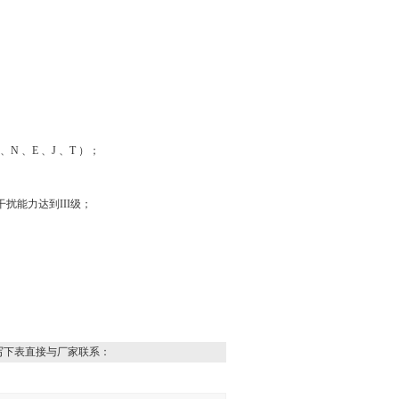
、
N
、
E
、
J
、
T
）；
干扰能力达到
III
级；
写下表直接与厂家联系：