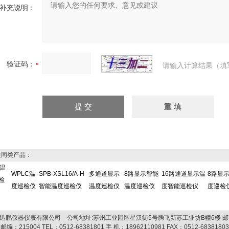
补充说明：
验证码：
请输入计算结果（填
同类产品：
L温
WPLC温
SPB-XSL16/A-H
多通道显示
8路显示智能
16路通道显示温
8路显
检
度巡检仪
智能温度巡检仪
温度巡检仪
温度巡检仪
度智能巡检仪
度巡检
迅鹏仪器仪表有限公司 公司地址:苏州工业园区星汉街5号腾飞新苏工业坊B幢6楼 邮
邮编：
215004
TEL：
0512-68381801
手 机：
18962110981
FAX：
0512-68381803