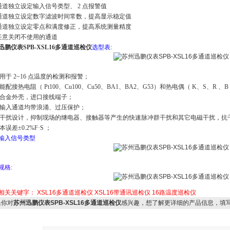
通道独立设定输入信号类型、
2
点报警值
通道独立设定数字滤波时间常数，提高显示稳定值
通道独立设定零点和满度修正，提高系统测量精度
任意关闭不使用的通道
迅鹏仪表SPB-XSL16多通道巡检仪
选型表
:
用于
2~16
点温度的检测和报警；
能配接热电阻（
Pt100
、
Cu100
、
Cu50
、
BA1
、
BA2
、
G53
）和热电偶（
K
、
S
、
R
、
B
合金外壳，进口接线端子；
输入通道均带浪涌、过压保护；
干扰设计，抑制现场的继电器、接触器等产生的快速脉冲群干扰和其它电磁干扰，抗
本误差
±0.2%F·S
；
输入信号类型
规格
:
相关关键字：
XSL16多通道巡检仪
XSL16带通讯巡检仪
16路温度巡检仪
你对
苏州迅鹏仪表SPB-XSL16多通道巡检仪
感兴趣，想了解更详细的产品信息，填