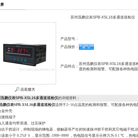
世界
苏州迅鹏仪表SPB-XSL16多通道巡检仪
产品型号：
产品报价：
苏州迅鹏仪表SPB-XSL16多通道巡
产品特点：
度的检测和报警。可配接各种热电阻
点击放大
迅鹏仪表SPB-XSL16多通道巡检仪
的详细资料：
迅鹏仪表SPB-XSL16多通道巡检仪
适用于
2~16
点温度的检测和报警。可配接各种热电
合金外壳
口接线端子
输入通道均带浪涌、过压保护
格抗干扰设计，抑制现场的继电器，接触器等产生的快速脉冲群干扰和其它电磁干扰
,
本误差小于
0.2%F·S
，显示范围
-1999~9999
，热电阻信号显示分辨力为
0.1
℃
，热电