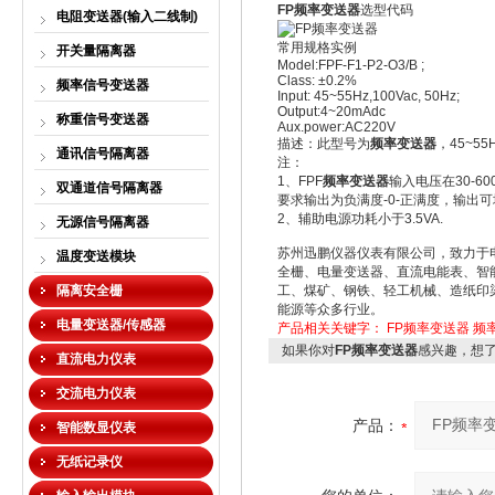
FP频率变送器
选型代码
电阻变送器(输入二线制)
常用规格实例
开关量隔离器
Model:FPF-F1-P2-O3/B ;
Class: ±0.2%
频率信号变送器
Input: 45~55Hz,100Vac, 50Hz;
Output:4~20mAdc
称重信号变送器
Aux.power:AC220V
描述：此型号为
频率变送器
，45~5
通讯信号隔离器
注：
1、FPF
频率变送器
输入电压在30-60
双通道信号隔离器
要求输出为负满度-0-正满度，输出可填 ，
2、辅助电源功耗小于3.5VA.
无源信号隔离器
苏州迅鹏仪器仪表有限公司，致力于
温度变送模块
全栅、电量变送器、直流电能表、智
隔离安全栅
工、煤矿、钢铁、轻工机械、造纸印
能源等众多行业。
电量变送器/传感器
产品相关关键字：
FP频率变送器
频
如果你对
FP频率变送器
感兴趣，想
直流电力仪表
交流电力仪表
产品：
智能数显仪表
无纸记录仪