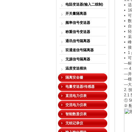
电阻变送器(输入二线制)
• 
• 
开关量隔离器
• 
• 
频率信号变送器
• 
• 
称重信号变送器
• 
通讯信号隔离器
• 
• 
双通道信号隔离器
• 
• 
无源信号隔离器
—标
温度变送模块
— 
—并
隔离安全栅
—模
—大
电量变送器/传感器
2.
2.
直流电力仪表
① 
交流电力仪表
② 
智能数显仪表
无纸记录仪