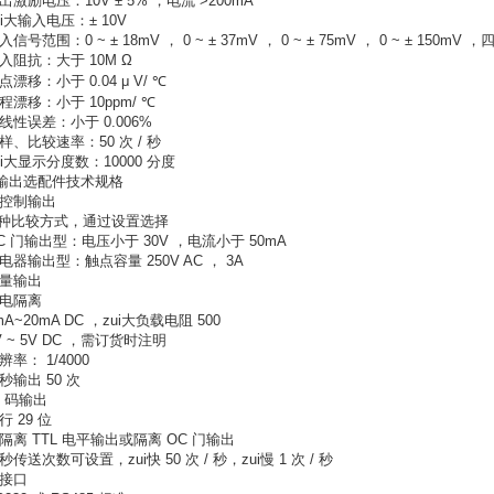
输出激励电压：10V ± 5% ，电流 >200mA
ui大输入电压：± 10V
入信号范围：0 ~ ± 18mV ， 0 ~ ± 37mV ， 0 ~ ± 75mV ， 0 ~ ± 150mV
输入阻抗：大于 10M Ω
点漂移：小于 0.04 μ V/ ℃
量程漂移：小于 10ppm/ ℃
非线性误差：小于 0.006%
采样、比较速率：50 次 / 秒
zui大显示分度数：10000 分度
3 输出选配件技术规格
控制输出
6 种比较方式，通过设置选择
OC 门输出型：电压小于 30V ，电流小于 50mA
继电器输出型：触点容量 250V AC ， 3A
量输出
光电隔离
mA~20mA DC ，zui大负载电阻 500
V ~ 5V DC ，需订货时注明
辨率： 1/4000
每秒输出 50 次
D 码输出
行 29 位
非隔离 TTL 电平输出或隔离 OC 门输出
秒传送次数可设置，zui快 50 次 / 秒，zui慢 1 次 / 秒
接口