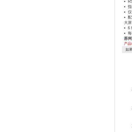
• R
• 
• 仪
• 
大屏
• 
• 每
苏州
产品
如果