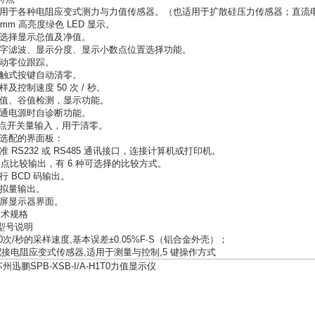
适用于各种电阻应变式测力与力值传感器。（也适用于扩散硅压力传感器；直流
16mm 高亮度绿色 LED 显示。
可选择显示总值及净值。
数字滤波、显示分度、显示小数点位置选择功能。
自动零位跟踪。
轻触式按键自动清零。
采样及控制速度 50 次 / 秒。
峰值、谷值检测，显示功能。
接通电源时自诊断功能。
1 点开关量输入，用于清零。
可选配的界面板：
准 RS232 或 RS485 通讯接口，连接计算机或打印机。
4 点比较输出，有 6 种可选择的比较方式。
行 BCD 码输出。
拟量输出。
屏显示器界面。
 技术规格
1 型号说明
50次/秒的采样速度,基本误差±0.05%F·S（铝合金外壳）；
配接电阻应变式传感器,适用于测量与控制,5 键操作方式