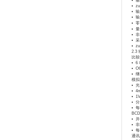
• 
• z
• 输
• 
• 零
• 
• 
• 
• 
2.
比较
• 
• 
• 
模拟
• 
• 4
• 1
• 分
• 
BC
• 并
• 
• 每
通讯