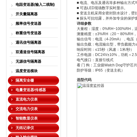
■ 电流、电压及通讯等多种输出方式
电阻变送器(输入二线制)
■ 可选LED现场数字实时显示。
■ 变送主机采用全密封防水设计，壁
开关量隔离器
■ 探头可抗结露，并外加专业的保护
频率信号变送器
详细参数
大量程：湿度：0%RH~100%RH，温
称重信号变送器
测量精度：±3%RH（20 ~ 80%RH，
输出信号：电流（4-20mA），电压（0-
通讯信号隔离器
输出负载：电流输出型，带负载能力≤5
响应时间：≤15秒（风速：1米/秒）
双通道信号隔离器
工作电源：DC24V±10%，功耗＜2.
电气接口：直接引线式
无源信号隔离器
看 门 狗：工业级Watch Dog守护芯
防护等级：IP65（变送主机）
温度变送模块
选型代码
隔离安全栅
电量变送器/传感器
直流电力仪表
交流电力仪表
智能数显仪表
无纸记录仪