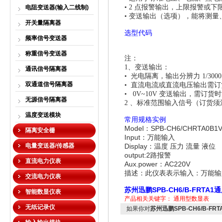
• 2
点报警输出，上限报警或下
电阻变送器(输入二线制)
•
变送输出（选项），能将测量
开关量隔离器
选型代码
频率信号变送器
称重信号变送器
注：
1
、变送输出：
通讯信号隔离器
•
光电隔离，输出分辨力
1/300
双通道信号隔离器
•
直流电流或直流电压输出需订
• 0V~10V
变送输出，需订货时
无源信号隔离器
2
、标准范围输入信号（订货须
温度变送模块
常用规格实例
Model
SPB-CH6/CHRTA0B1V
：
隔离安全栅
Input
：万能输入
电量变送器/传感器
Display
：温度
压力
流量
液位
output:2
路报警
直流电力仪表
Aux.power
AC220V
：
描述：此仪表表示输入：万能输
交流电力仪表
苏州迅鹏SPB-CH6/B-FRTA
智能数显仪表
产品相关关键字：
通用型数显表
无纸记录仪
如果你对
苏州迅鹏SPB-CH6/B-F