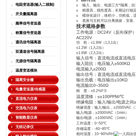
电阻变送器(输入二线制)
u
输入、输出、电源三方*隔离，抗
u
精度高，线性度高，长期运行稳
开关量隔离器
u
模块化设计，体积小，功耗低，
u
底座与主机可以分离插拔，安装
频率信号变送器
技术规格参数
DC24V
工作电源：
（反向保护
称重信号变送器
AC220V
通讯信号隔离器
功
耗：
≤1.8W
（
1
入
1
出）
≤1.2W
（
1
入
2
出）
双通道信号隔离器
≤1.6W
（
2
入
2
出）
输入信号：直流电流或直流电压
无源信号隔离器
≥500KΩ
输入阻抗：电压输入
≤
200Ω
电流输入
温度变送模块
输出信号：直流电流或直流电压
≥10KΩ
隔离安全栅
输出负载：电压输出
0~350Ω
电流输出
电量变送器/传感器
精
度：
±0.2%F.S
≤
±100PPM/
℃
温度漂移：
直流电力仪表
/
/
绝缘电阻：输入
输出
电源之间
绝缘强度：输入
/
输出，
≥2000VAC
（
交流电力仪表
输入
/
电源，
≥2000VAC
（
1min
）
智能数显仪表
输出
/
电源，
≥1000VAC
（
1min
）
工作温度：
0~50℃
无纸记录仪
存储温度：
-40~85℃
相对湿度：
10~90%RH