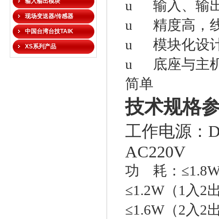
输入输出模块
u
输入、输
现场变送器/传感器
u
精度高，
中国台湾台技TAIK
u
模块化设
XS系列产品
u
底座与主
简单
技术规格
工作电源：
D
AC220V
功
耗：
≤1.8
≤1.2W
（
1
入
2
≤1.6W
（
2
入
2