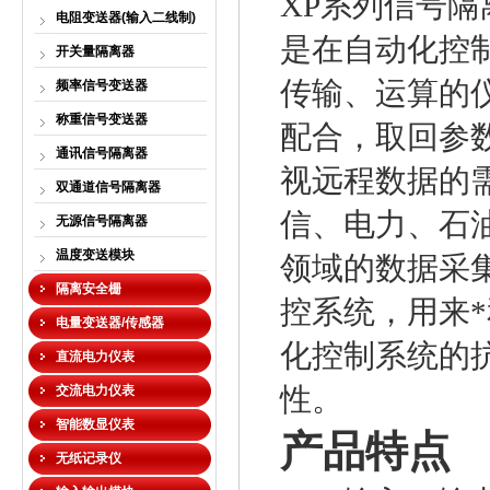
XP
系列信号隔
电阻变送器(输入二线制)
是在自动化控
开关量隔离器
传输、运算的
频率信号变送器
称重信号变送器
配合，取回参
通讯信号隔离器
视远程数据的
双通道信号隔离器
信、电力、石
无源信号隔离器
温度变送模块
领域的数据采集
隔离安全栅
控系统，用来*
电量变送器/传感器
化控制系统的
直流电力仪表
性。
交流电力仪表
智能数显仪表
产品特点
无纸记录仪