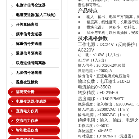
定性和可靠性。
电位计信号变送器
产品特点
电阻变送器(输入二线制)
u
输入、输出、电源三方*隔离，
u
精度高，线性度高，长期运行稳
开关量隔离器
u
模块化设计，体积小，功耗低，
u
底座与主机可以分离插拔，安装
频率信号变送器
技术规格参数
称重信号变送器
工作电源：
DC24V
（反向保护
AC220V
通讯信号隔离器
功 耗：≤1.0W（1入1出）
≤1.5W（1入2出）
双通道信号隔离器
输入信号：zui大20kΩ电位器
激励电流：≤2000μA
无源信号隔离器
输出信号：直流电流或电压信号
输出负载：电压输出
≥10kΩ
温度变送模块
电流输出
0~350Ω
隔离安全栅
转换精度：
±0.2%F.S
温度漂移：
±150PPM/℃
电量变送器/传感器
绝缘强度：输入/输出，≥2000VAC（1
输入/电源，≥2000VAC（1min）
直流电力仪表
输出/电源，≥1000VAC（1min）
绝缘电阻：输入、输出、电源之
交流电力仪表
工作温度：0~50℃
智能数显仪表
存储温度：-40~85℃
相对湿度：10~90%RH（无凝露）