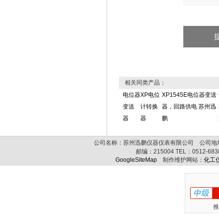
相关同类产品：
电位器
XP电位
XP1545E电位器变送
变送
计转换
器，回路供电 苏州迅
器
器
鹏
公司名称：苏州迅鹏仪器仪表有限公司 公司地址:
邮编：
215004
TEL：
0512-68
GoogleSiteMap
制作维护网站：
化工
推