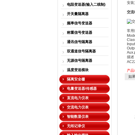
安装
电阻变送器(输入二线制)
交流
开关量隔离器
频率信号变送器
常用
称重信号变送器
Mode
Clas
通讯信号隔离器
Inpu
Outp
双通道信号隔离器
Aux.
描述
无源信号隔离器
AC2
温度变送模块
产品
如果
隔离安全栅
电量变送器/传感器
直流电力仪表
交流电力仪表
智能数显仪表
无纸记录仪