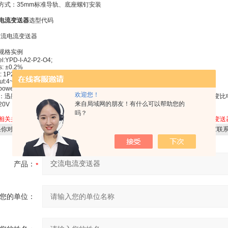
方式：35mm标准导轨、底座螺钉安装
电流变送器
选型代码
规格实例
l:YPD-I-A2-P2-O4;
s: ±0.2%
t: 1P2W, 5Aac, 50Hz;
ut:4~20mAdc
power:AC220V
欢迎您！
：迅鹏YP型交流电流变送器此型号为单相电流变送器，5Aac 电流互感器（CT）变比电流
来自局域网的朋友！有什么可以帮助您的
20V
吗？
相关关键字：
交流电流变送器
电流变送器
交流电压变送器
直流电流变送器
交流变送
你对
YP交流电流变送器
感兴趣，想了解更详细的产品信息，填写下表直接与厂家联
产品：
您的单位：