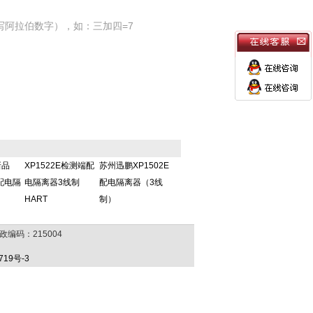
写阿拉伯数字），如：三加四=7
新品
XP1522E检测端配
苏州迅鹏XP1502E
E配电隔
电隔离器3线制
配电隔离器（3线
HART
制）
政编码：215004
719号-3