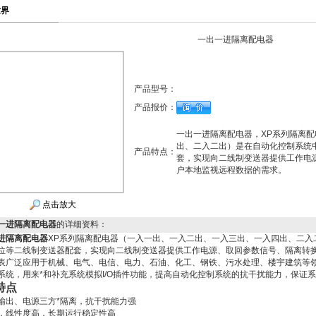
世界
一出一进隔离配电器
产品型号：
产品报价：
一出一进隔离配电器，XP系列隔离
出、二入二出）是在自动化控制系统
产品特点：
套，实现向二线制变送器提供工作电
户本地监视远程数据的需求。
点击放大
一进隔离配电器
的详细资料：
进隔离配电器
XP系列隔离配电器（一入一出、一入二出、一入三出、一入四出、二入
位等二线制变送器配套，实现向二线制变送器提供工作电源、取回参数信号、隔离转
表广泛应用于机械、电气、电信、电力、石油、化工、钢铁、污水处理、楼宇建筑等领
系统，用来*和补充系统模拟I/O插件功能，提高自动化控制系统的抗干扰能力，保证
特点
输出、电源三方*隔离，抗干扰能力强
，线性度高，长期运行稳定性高