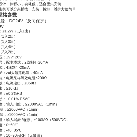
设计，体积小，功耗低，适合密集安装
主机可以分离插拔，安装、拆卸、维护方便简单
规格参数
电源：
DC24V
（反向保护）
0V
≤1.2W（1入1出）
W（1入2出）
W（1入3出）
W（1入4出）
W（2入2出）
：19V~26V
号：配电模式，2线制4~20mA
，4线制4~20mA
：zui大短路电流，40mA
抗：电流采样等效电阻≤200Ω
载：电流输出，≤350Ω
，≥10KΩ
：±0.2%F.S
：±0.01% F.S/℃
：输入/输出，≥2000VAC（1min）
源，≥2000VAC（1min）
源，≥1000VAC（1min）
：输入/输出/电源，≥100MΩ（500VDC）
：0~50℃
：-40~85℃
度：10~90%RH（无凝露）