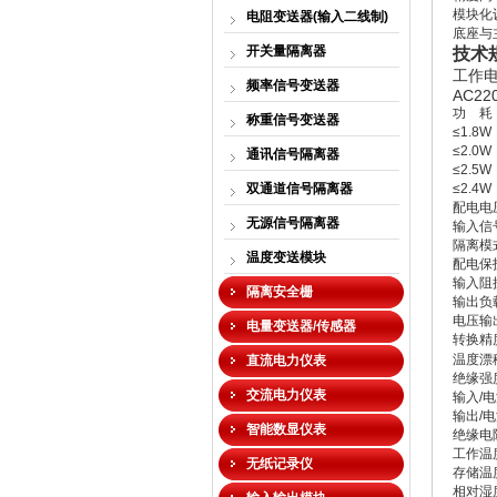
模块化
电阻变送器(输入二线制)
底座与
开关量隔离器
技术
工作
频率信号变送器
AC22
功 耗：
称重信号变送器
≤1.8
≤2.0
通讯信号隔离器
≤2.5
双通道信号隔离器
≤2.4
配电电压
无源信号隔离器
输入信
隔离模式
温度变送模块
配电保护
输入阻
隔离安全栅
输出负
电压输出
电量变送器/传感器
转换精度
温度漂移
直流电力仪表
绝缘强度
交流电力仪表
输入/电
输出/电
智能数显仪表
绝缘电阻
工作温度
无纸记录仪
存储温度
相对湿