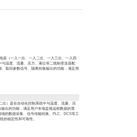
配电器（一入一出、一入二出、一入三出、一入四
中与温度、流量、压力、液位等二线制变送器配
源、取回参数信号、隔离转换输出的功能，满足用
二出）是在自动化控制系统中与温度、流量、压
换输出的功能，满足用户本地监视远程数据的需
域的数据采集、信号传输转换、PLC、DCS等工
系统的稳定性和可靠性。