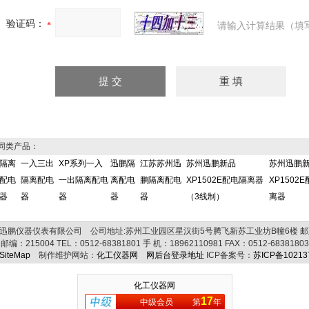
验证码：
请输入计算结果（填
同类产品：
隔离
一入三出
XP系列一入
迅鹏隔
江苏苏州迅
苏州迅鹏新品
苏州迅鹏
配电
隔离配电
一出隔离配电
离配电
鹏隔离配电
XP1502E配电隔离器
XP1502
器
器
器
器
器
（3线制）
离器
迅鹏仪器仪表有限公司 公司地址:苏州工业园区星汉街5号腾飞新苏工业坊B幢6楼 邮
邮编：
215004
TEL：
0512-68381801
手 机：
18962110981
FAX：
0512-68381803
SiteMap
制作维护网站：
化工仪器网
网后台登录地址
ICP备案号：
苏ICP备10213
化工仪器网
17
中级会员
第
年