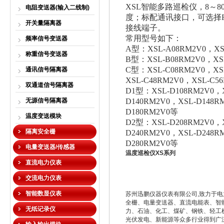
XSL智能多路巡检仪，8～
电阻变送器(输入二线制)
度；标配通讯接口，可选择RS23
开关量隔离器
接线端子。
常用型号如下：
频率信号变送器
A型：XSL-A08RM2V0，XS
称重信号变送器
B型：XSL-B08RM2V0，XSL
C型：XSL-C08RM2V0，XSL
通讯信号隔离器
XSL-C48RM2V0，XSL-C5
双通道信号隔离器
D1型：XSL-D108RM2V0，X
无源信号隔离器
D140RM2V0，XSL-D148R
D180RM2V0等
温度变送模块
D2型：XSL-D208RM2V0，X
隔离安全栅
D240RM2V0，XSL-D248R
D280RM2V0等
电量变送器/传感器
温度巡检仪XS系列
直流电力仪表
交流电力仪表
智能数显仪表
苏州迅鹏仪器仪表有限公司,致力于
全栅、电量变送器、直流电能表、智
无纸记录仪
力、石油、化工、煤矿、钢铁、轻工
光伏发电、新能源等众多行业得到广