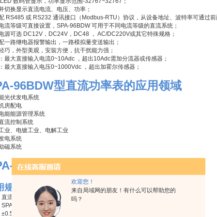
 LED 数码管显示，功率显示范围-32767~32767；
并切换显示直流电流、电压、功率；
配 RS485 或 RS232 通讯接口（Modbus-RTU）协议，从设备地址、波特率可通
电流等级可直接设置，SPA-96BDW 可用于不同电流等级的直流系统；
电源可选 DC12V，DC24V，DC48 ， AC/DC220V或其它特殊规格；
配一路继电器报警输出，一路模拟量变送输出；
轻巧，外型美观，安裝方便，抗干扰能力强；
：最大直接输入电流0~10Adc ，超出10Adc需加分流器或传感器；
：最大直接输入电压0~1000Vdc ，超出加霍尔传感器；
PA-96BDW型直流功率表
的应用领域
能光伏发电系统
机房配电
电能能源管理系统
直流控制系统
工业、电镀工业、电解工业
发电系统
励磁系统
PA-96BDW型直流功率表
的选型代码
欢迎您！
用规格实例
来自局域网的朋友！有什么可以帮助您的
: 直流功率表
吗？
 SPA-96BDW-A75-V60-R-A1
 ±0.5%