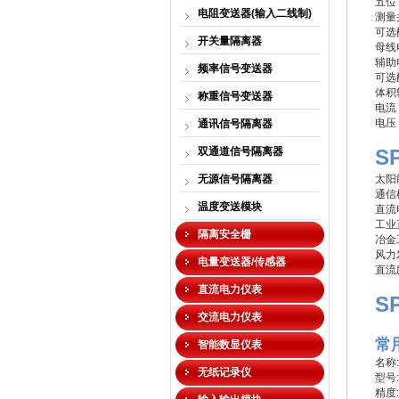
五位
电阻变送器(输入二线制)
测量
可选
开关量隔离器
母线
辅助
频率信号变送器
可选
体积
称重信号变送器
电流
电压
通讯信号隔离器
双通道信号隔离器
S
无源信号隔离器
太阳
通信
温度变送模块
直流
工业
隔离安全栅
冶金
风力
电量变送器/传感器
直流
直流电力仪表
S
交流电力仪表
常
智能数显仪表
名称
无纸记录仪
型号:
精度: