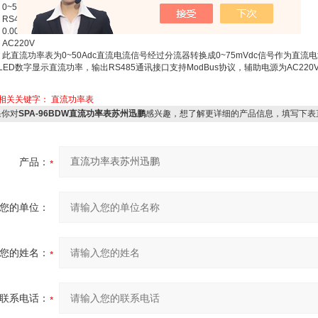
 0~50Adc/0~75mVdc，0~600Vdc
 RS485
 0.00~30.00KW
 AC220V
: 此直流功率表为0~50Adc直流电流信号经过分流器转换成0~75mVdc信号作为直流
LED数字显示直流功率，输出RS485通讯接口支持ModBus协议，辅助电源为AC220V
相关关键字：
直流功率表
你对
SPA-96BDW直流功率表苏州迅鹏
感兴趣，想了解更详细的产品信息，填写下表
产品：
您的单位：
您的姓名：
联系电话：