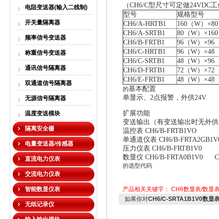
（CH6/C型尺寸可定做24VDC
电阻变送器(输入二线制)
型号
规格
型号
开关量隔离器
CH6/A-HRTB1
160（W）×8
CH6/A-SRTB1
80（W）×16
频率信号变送器
CH6/B-FRTB1
96（W）×96
CH6/C-HRTB1
96（W）×48
称重信号变送器
CH6/C-SRTB1
48（W）×96
通讯信号隔离器
CH6/D-FRTB1
72（W）×72
CH6/E-FRTB1
48（W）×48
双通道信号隔离器
基本配置
的
单显示、2点报警，外供24V
无源信号隔离器
扩展功能
温度变送模块
变送输出（有变送输出时无外供2
隔离安全栅
温控表 CH6/B-FRTB1VO
单通道仪表 CH6/B-FRTA2GB1V
电量变送器/传感器
压力仪表 CH6/B-FRTB1V0
数显仪 CH6/B-FRTA0B1V0
C
直流电力仪表
的选型代码
交流电力仪表
智能数显仪表
产品相关关键字：
CH6数显表/数显
如果你对
CH6/C-SRTA1B1V0数显
无纸记录仪