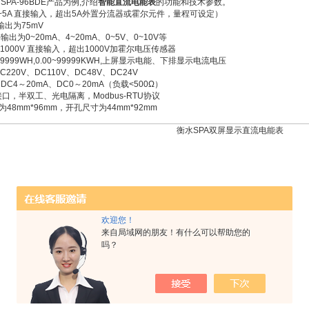
SPA-96BDE产品为例,介绍
智能直流电能表
的功能和技术参数。
0~5A 直接输入，超出5A外置分流器或霍尔元件，量程可设定）
输出为75mV
出为0~20mA、4~20mA、0~5V、0~10V等
1000V 直接输入，超出1000V加霍尔电压传感器
99999WH,0.00~99999KWH,上屏显示电能、下排显示电流电压
C220V、DC110V、DC48V、DC24V
DC4～20mA、DC0～20mA（负载<500Ω）
5接口，半双工、光电隔离，Modbus-RTU协议
48mm*96mm，开孔尺寸为44mm*92mm
欢迎您！
来自局域网的朋友！有什么可以帮助您的
吗？