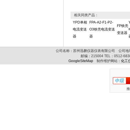
相关同类产品：
YPD单相
FPA-A2-F1-P2-
FP铁壳
电流变送
O3铁壳电流变送
变送器
器
器
公司名称：苏州迅鹏仪器仪表有限公司 公司地址:
邮编：
215004
TEL：
0512-68
GoogleSiteMap
制作维护网站：
化工
推