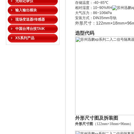
无纸记录仪
存储温度：
-40~85℃
相对湿度：
10~90%RH
输入输出模块
大气压力：
86~106kPa
安装方式：
DIN35mm
导轨
现场变送器/传感器
122mm
×18mm
×96
外形尺寸：
中国台湾台技TAIK
选型代码
XS系列产品
外形尺寸图及拆装图
外形尺寸图
（122mm
×18mm
×96