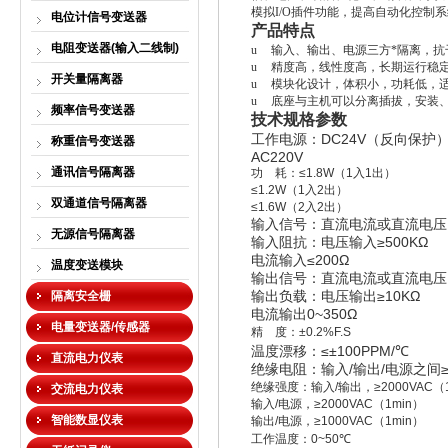
模拟I/O插件功能，提高自动化控制
电位计信号变送器
产品特点
电阻变送器(输入二线制)
u
输入、输出、电源三方*隔离，抗
u
精度高，线性度高，长期运行稳
开关量隔离器
u
模块化设计，体积小，功耗低，
u
底座与主机可以分离插拔，安装
频率信号变送器
技术规格参数
DC24V
工作电源：
（反向保护
称重信号变送器
AC220V
通讯信号隔离器
功
耗：
≤1.8W
（
1
入
1
出）
≤1.2W
（
1
入
2
出）
双通道信号隔离器
≤1.6W
（
2
入
2
出）
输入信号：直流电流或直流电压
无源信号隔离器
≥500KΩ
输入阻抗：电压输入
≤
200Ω
电流输入
温度变送模块
输出信号：直流电流或直流电压
≥10KΩ
隔离安全栅
输出负载：电压输出
0~350Ω
电流输出
电量变送器/传感器
精
度：
±0.2%F.S
≤
±100PPM/
℃
温度漂移：
直流电力仪表
/
/
绝缘电阻：输入
输出
电源之间
绝缘强度：输入
/
输出，
≥2000VAC
（
交流电力仪表
输入
/
电源，
≥2000VAC
（
1min
）
智能数显仪表
输出
/
电源，
≥1000VAC
（
1min
）
工作温度：
0~50℃