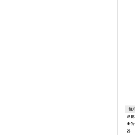
相关
迅鹏
出信
器