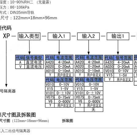
湿度：
10~90%RH
（无凝露）
压力：
86~106kPa
方式：
DIN35mm
导轨
122mm
×18mm
×96mm
形尺寸：
型代码
形尺寸图及拆装图
尺寸图
（122mm
×18mm
×96mm）
拆装图