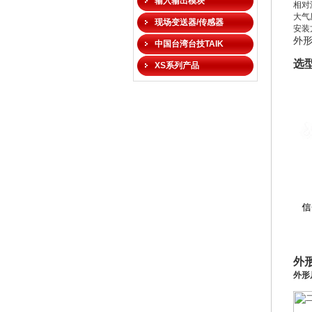
输入输出模块
相对
大气
现场变送器/传感器
安装
外
中国台湾台技TAIK
选
XS系列产品
外
外形