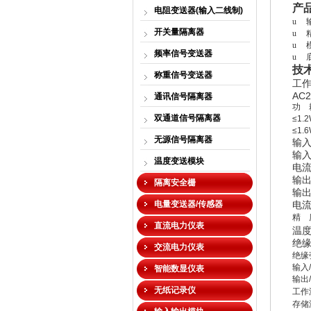
产
电阻变送器(输入二线制)
u
开关量隔离器
u
u
频率信号变送器
u
技
称重信号变送器
工
AC2
通讯信号隔离器
功
双通道信号隔离器
≤1.
≤1.
无源信号隔离器
输
输
温度变送模块
电
输
隔离安全栅
输
电量变送器/传感器
电
精
直流电力仪表
温
绝
交流电力仪表
绝缘
输入
/
智能数显仪表
输出
/
无纸记录仪
工作
存储