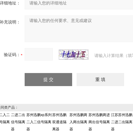
详细地址：
补充说明：
验证码：
请输入计算结果（填
同类产品：
二入二
二进二出
苏州迅鹏xp系列
苏州迅鹏
苏州迅鹏两
苏州迅鹏两进
江苏苏州迅鹏
号隔离
信号隔离
二入二信号隔离
双通道隔
入两出隔离
两出信号隔离
二进二出隔离
器
器
离器
器
器
器