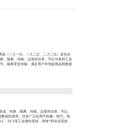
隔离器（一入一出、一入二出、二入二出）是在自
换、隔离、传输、运算的仪表，可以与各种工业
号，隔离变送传输，满足用户本地监视远程数据
变送、转换、隔离、传输、运算的仪表，可以
程数据的需求。仪表广泛应用于机械、电气、电
C、DCS等工业测控系统，用来*和补充系统