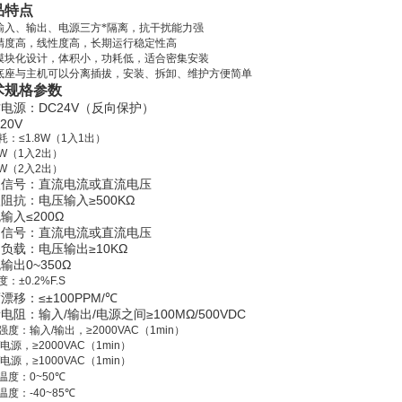
品特点
输入、输出、电源三方*隔离，抗干扰能力强
精度高，线性度高，长期运行稳定性高
模块化设计，体积小，功耗低，适合密集安装
底座与主机可以分离插拔，安装、拆卸、维护方便简单
术规格参数
DC24V
作电源：
（反向保护）
20V
耗：
≤1.8W
（
1
入
1
出）
2W
（
1
入
2
出）
6W
（
2
入
2
出）
入信号：直流电流或直流电压
≥500KΩ
入阻抗：电压输入
≤
200Ω
流输入
出信号：直流电流或直流电压
≥10KΩ
出负载：电压输出
0~350Ω
流输出
度：
±0.2%F.S
≤
±100PPM/
℃
度漂移：
/
/
≥100MΩ/500VDC
缘电阻：输入
输出
电源之间
强度：输入
/
输出，
≥2000VAC
（
1min
）
电源，
≥2000VAC
（
1min
）
电源，
≥1000VAC
（
1min
）
温度：
0~50℃
温度：
-40~85℃