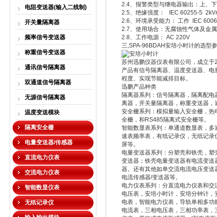
2.4、报警类型与继电器输出：上、下
电阻变送器(输入二线制)
2.5、绝缘强度： IEC 60255-5 2kVr
2.6、环境承受能力： 工作 IEC 600
开关量隔离器
2.7、使用场合：无腐蚀性气体及金属粉
频率信号变送器
2.8、工作电源： AC 220V
三,SPA-96BDAH安培小时计的选型
称重信号变送器
苏州迅鹏仪器仪表有限公司，成立于
通讯信号隔离器
产品有信号隔离器、温度变送器、电量
程度、实现节能减排目标。
双通道信号隔离器
迅鹏产品种类
隔离器系列：信号隔离器，隔离配电
无源信号隔离器
离器，开关量隔离器，称重变送器，
安全栅系列：模拟量输入安全栅，热
温度变送模块
全栅，和RS485隔离式安全栅等。
隔离安全栅
智能数显表系列：单通道数显表，多
速表频率表，有纸记录仪，无纸记录
电量变送器/传感器
屏等。
电量变送器系列：分塑壳和铁壳，塑
直流电力仪表
变送器；铁壳电量变送器有电流变送
器。还有其他如单交流电流电压变送
交流电力仪表
电流传感器/变送器等。
电力仪表系列：分直流电力仪表和交
智能数显仪表
电压表，安培小时计，安培分钟计，
电表，智能电力仪表，导轨单相多功
无纸记录仪
电流表，三相电压表，三相功率表，